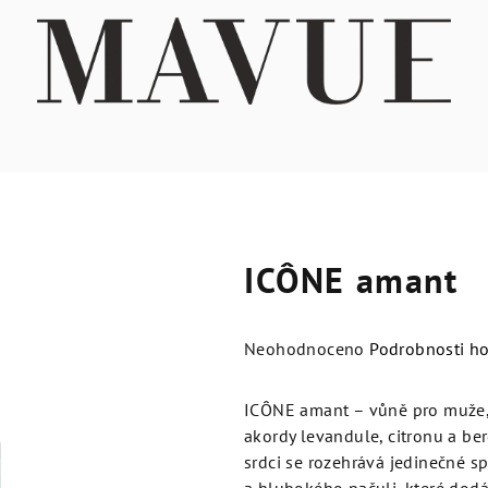
ICÔNE amant
Průměrné
Neohodnoceno
Podrobnosti h
hodnocení
produktu
ICÔNE amant – vůně pro muže, kt
je
akordy levandule, citronu a be
0,0
srdci se rozehrává jedinečné s
z