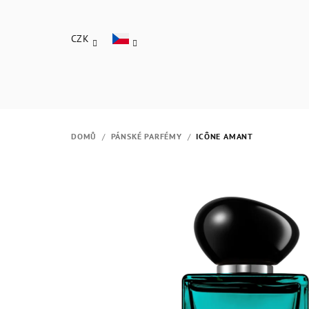
Přejít
na
CZK
obsah
DOMŮ
/
PÁNSKÉ PARFÉMY
/
ICÔNE AMANT