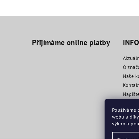
Z
á
Přijímáme online platby
INF
p
a
Aktuál
t
O znač
Naše k
í
Kontak
Napišt
Obchod
Používáme c
webu a díky
výkon a pou