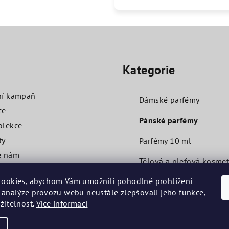
Přeskočit
kategorie
O
Kategorie
ní kampaň
Dámské parfémy
ce
Pánské parfémy
olekce
ty
Parfémy 10 ml
e nám
Tělová a pleťová kosmet
ní podmínky
ookies, abychom Vám umožnili pohodlné prohlížení
Další
 analýze provozu webu neustále zlepšovali jeho funkce,
Testery 2 ml
žitelnost.
Více informací