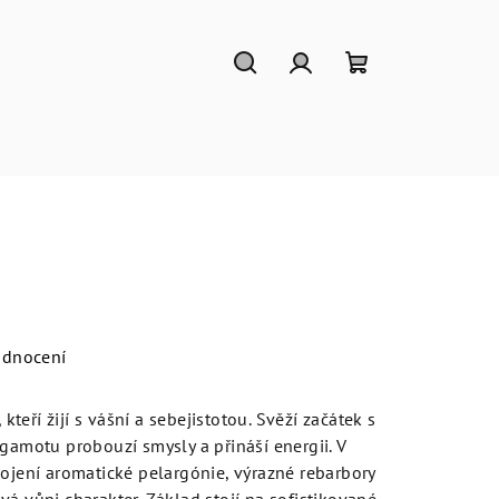
Hledat
Přihlášení
Nákupní
košík
odnocení
eří žijí s vášní a sebejistotou. Svěží začátek s
rgamotu probouzí smysly a přináší energii. V
pojení aromatické pelargónie, výrazné rebarbory