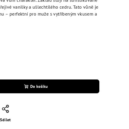
á vůni charakter. Základ stojí na sofistikované
ejivé vanilky a ušlechtilého cedru. Tato vůně je
rmu – perfektní pro muže s vytříbeným vkusem a
Do košíku
Sdílet