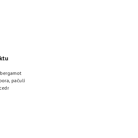
ktu
, bergamot
bora, pačuli
 cedr