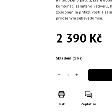
a hlubokého pačuli, které dodáv
5
kombinaci zemitého vetiveru, hř
hvězdiček.
zosobněním přitažlivosti a ša
přirozeným sebevědomím.
2 390 Kč
Měrná
cena:
Skladem
(1 ks)
−
+
Tisk
Zeptat se