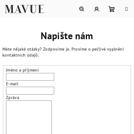
Přejít
na
obsah
Nákupní
Hledat
Přihlášení
Napište nám
košík
Máte nějaké otázky? Zodpovíme je. Prosíme o pečlivé vyplnění
kontaktních údajů.
Jméno a příjmení
E-mail
Zpráva