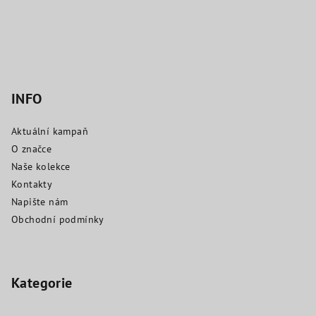
a
t
í
INFO
Aktuální kampaň
O značce
Naše kolekce
Kontakty
Napište nám
Obchodní podmínky
Kategorie