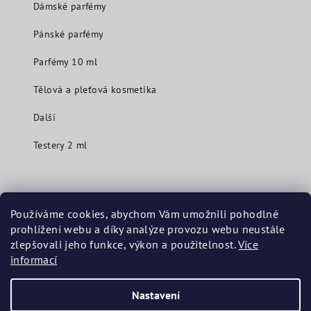
Dámské parfémy
Pánské parfémy
Parfémy 10 ml
Tělová a pleťová kosmetika
Další
Testery 2 ml
Kontakt
Používáme cookies, abychom Vám umožnili pohodlné
prohlížení webu a díky analýze provozu webu neustále
info
@
mavuecosmetics.com
zlepšovali jeho funkce, výkon a použitelnost.
Více
+420 775 999 262 (Po - Pá 9:00 - 17:00)
informací
Nastavení