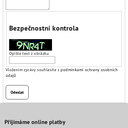
Bezpečnostní kontrola
Opište text z obrázku
Vložením zprávy souhlasíte s
podmínkami ochrany osobních
údajů
Odeslat
Z
á
p
Přijímáme online platby