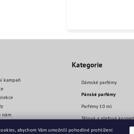
Přeskočit
kategorie
O
Kategorie
ní kampaň
Dámské parfémy
ce
Pánské parfémy
olekce
ty
Parfémy 10 ml
e nám
Tělová a pleťová kosmet
ní podmínky
ookies, abychom Vám umožnili pohodlné prohlížení
Další