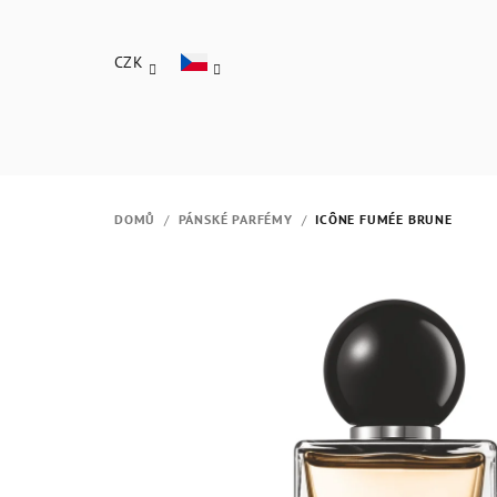
Přejít
na
CZK
obsah
DOMŮ
/
PÁNSKÉ PARFÉMY
/
ICÔNE FUMÉE BRUNE