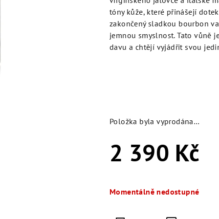
virginského jalovce a italské 
5
tóny kůže, které přinášejí dot
hvězdiček.
zakončený sladkou bourbon van
jemnou smyslnost. Tato vůně je
davu a chtějí vyjádřit svou je
Položka byla vyprodána…
2 390 Kč
Měrná
cena:
Momentálně nedostupné