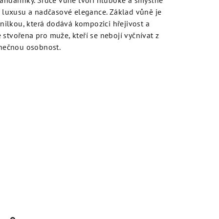
mandarinky. Srdce vůně tvoří hluboké a smyslné
ek luxusu a nadčasové elegance. Základ vůně je
ilkou, která dodává kompozici hřejivost a
 stvořena pro muže, kteří se nebojí vyčnívat z
dinečnou osobnost.