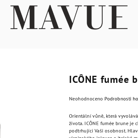
ICÔNE fumée b
Průměrné
Neohodnoceno
Podrobnosti h
hodnocení
produktu
Orientální vůně, která vyvoláv
je
života. ICÔNE fumée brune je 
0,0
podtrhující Vaši osobnost. Hla
z