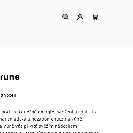
Hledat
Přihlášení
Nákupní
košík
rune
odnocení
á pocit nekonečné energie, nadšení a chuti do
charismatická a nezapomenutelná vůně
va vůně vás přivítá svěžím nádechem