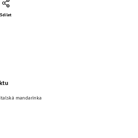
Sdílet
ktu
 italská mandarinka
a