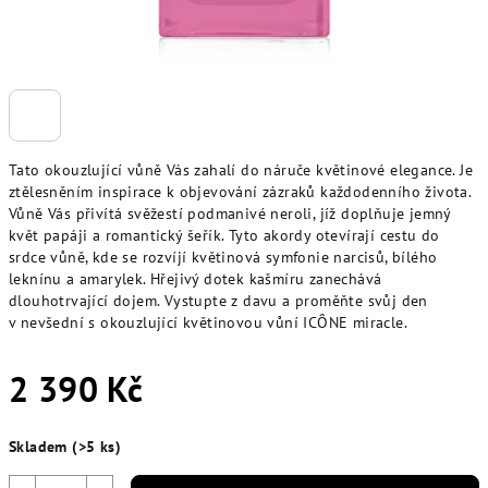
Tato okouzlující vůně Vás zahalí do náruče květinové elegance. Je
ztělesněním inspirace k objevování zázraků každodenního života.
Vůně Vás přivítá svěžestí podmanivé neroli, jíž doplňuje jemný
květ papáji a romantický šeřík. Tyto akordy otevírají cestu do
srdce vůně, kde se rozvíjí květinová symfonie narcisů, bílého
leknínu a amarylek. Hřejivý dotek kašmíru zanechává
dlouhotrvající dojem. Vystupte z davu a proměňte svůj den
v nevšední s okouzlující květinovou vůní ICÔNE miracle.
2 390 Kč
Měrná
Skladem
(>5 ks)
cena: