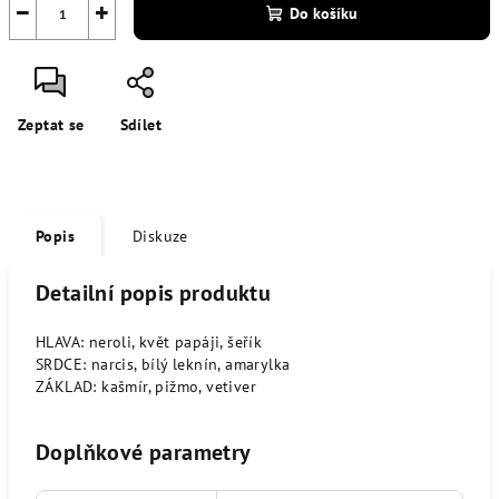
−
+
Do košíku
Zeptat se
Sdílet
Popis
Diskuze
Detailní popis produktu
HLAVA: neroli, květ papáji, šeřík
SRDCE: narcis, bílý leknín, amarylka
ZÁKLAD: kašmír, pižmo, vetiver
Doplňkové parametry