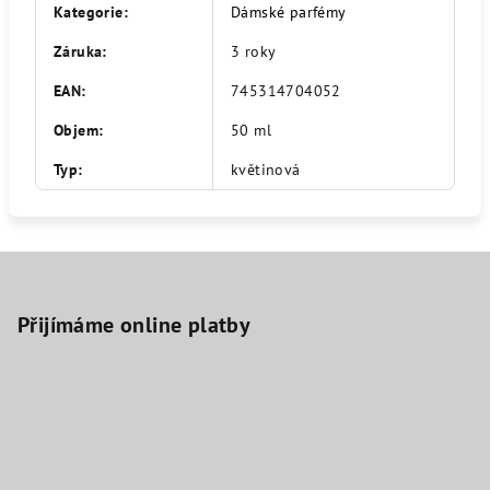
Kategorie
:
Dámské parfémy
Záruka
:
3 roky
EAN
:
745314704052
Objem
:
50 ml
Typ
:
květinová
Z
á
p
Přijímáme online platby
a
t
í