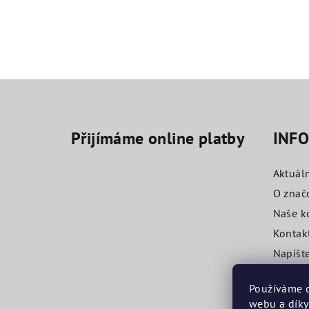
Z
á
Přijímáme online platby
INF
p
a
Aktuál
t
O znač
Naše k
í
Kontak
Napišt
Obchod
Používáme c
webu a díky