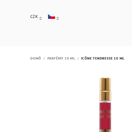
Přejít
na
CZK
obsah
DOMŮ
/
PARFÉMY 10 ML
/
ICÔNE TENDRESSE 10 ML