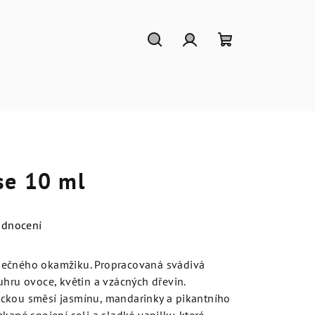
Hledat
Přihlášení
Nákupní
košík
se 10 ml
odnocení
nečného okamžiku. Propracovaná svádivá
uhru ovoce, květin a vzácných dřevin.
ckou směsí jasmínu, mandarinky a pikantního