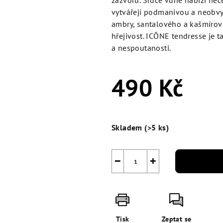
zázvoru. Srdce vůně nabízí neče
5
vytvářejí podmanivou a neobvy
hvězdiček.
ambry, santalového a kašmírové
hřejivost.
ICÔNE tendresse je
t
a nespoutanosti.
490 Kč
Měrná
cena:
Skladem
(>5 ks)
−
+
Tisk
Zeptat se