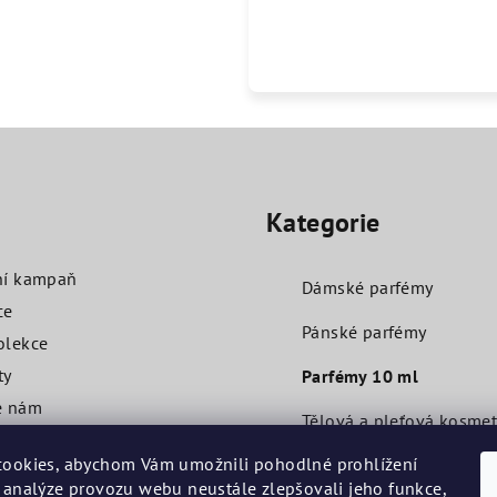
Přeskočit
kategorie
O
Kategorie
ní kampaň
Dámské parfémy
ce
Pánské parfémy
olekce
ty
Parfémy 10 ml
e nám
Tělová a pleťová kosmet
ní podmínky
ookies, abychom Vám umožnili pohodlné prohlížení
Další
 analýze provozu webu neustále zlepšovali jeho funkce,