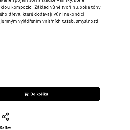
kané spojení soli a sladké vanilky, které
klou kompozici. Základ vůně tvoří hluboké tóny
ho dřeva, které dodávají vůni nekončící
ajemným vyjádřením vnitřních tužeb, smyslnosti
Do košíku
Sdílet