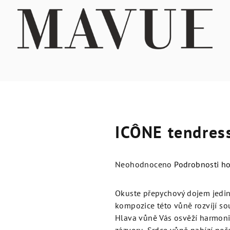
ICÔNE tendres
Průměrné
Neohodnoceno
Podrobnosti h
hodnocení
produktu
Okuste přepychový dojem jedi
je
kompozice této vůně rozvíjí so
0,0
Hlava vůně Vás osvěží harmoni
z