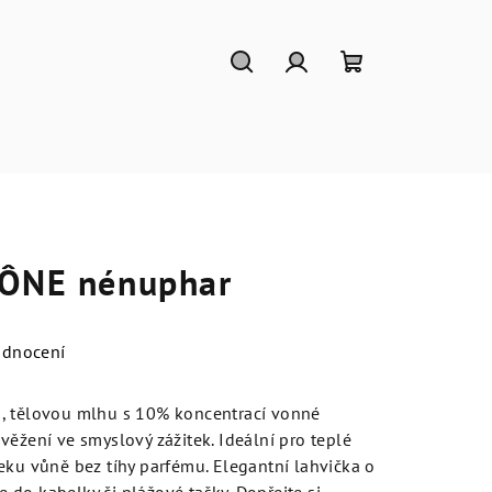
Hledat
Přihlášení
Nákupní
košík
CÔNE nénuphar
odnocení
, tělovou mlhu s 10% koncentrací vonné
věžení ve smyslový zážitek. Ideální pro teplé
eku vůně bez tíhy parfému. Elegantní lahvička o