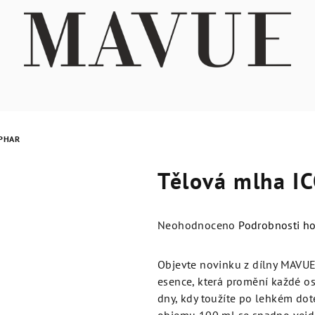
UPHAR
Tělová mlha I
Průměrné
Neohodnoceno
Podrobnosti h
hodnocení
produktu
Objevte novinku z dílny MAVUE
je
esence, která promění každé os
0,0
dny, kdy toužíte po lehkém dot
z