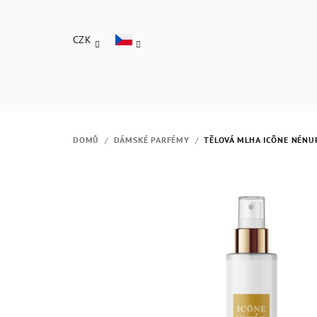
Přejít
na
CZK
obsah
DOMŮ
/
DÁMSKÉ PARFÉMY
/
TĚLOVÁ MLHA ICÔNE NÉN