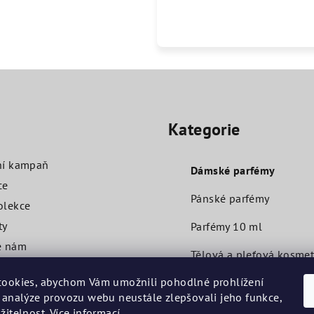
Přeskočit
kategorie
O
Kategorie
ní kampaň
Dámské parfémy
ce
Pánské parfémy
olekce
ty
Parfémy 10 ml
e nám
Tělová a pleťová kosmet
ní podmínky
ookies, abychom Vám umožnili pohodlné prohlížení
Další
 analýze provozu webu neustále zlepšovali jeho funkce,
Testery 2 ml
žitelnost.
Více informací