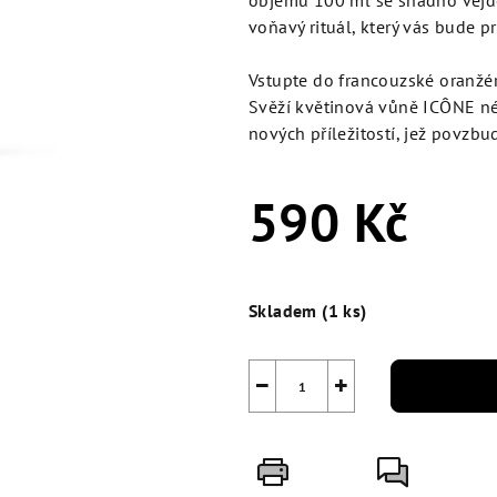
objemu 100 ml se snadno vejde 
5
voňavý rituál, který vás bude 
hvězdiček.
Vstupte do francouzské oranžér
Svěží květinová vůně ICÔNE né
nových příležitostí, jež povzbu
590 Kč
Měrná
cena:
Skladem
(1 ks)
−
+