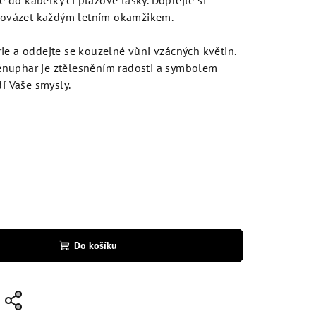
do kabelky či plážové tašky. Dopřejte si
provázet každým letním okamžikem.
ie a oddejte se kouzelné vůni vzácných květin.
nuphar je ztělesněním radosti a symbolem
dí Vaše smysly.
Do košíku