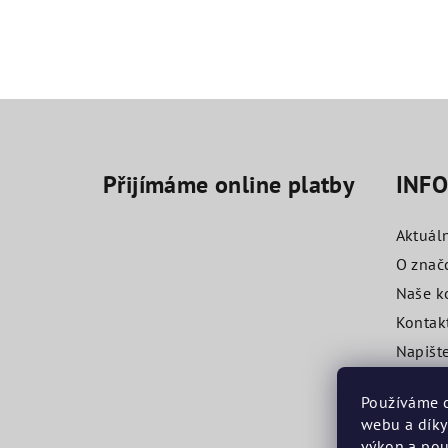
Z
á
Přijímáme online platby
INF
p
a
Aktuál
t
O znač
Naše k
í
Kontak
Napišt
Obchod
Používáme c
webu a díky
výkon a pou