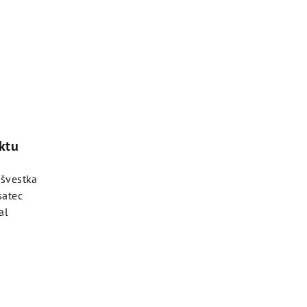
ktu
 švestka
satec
al