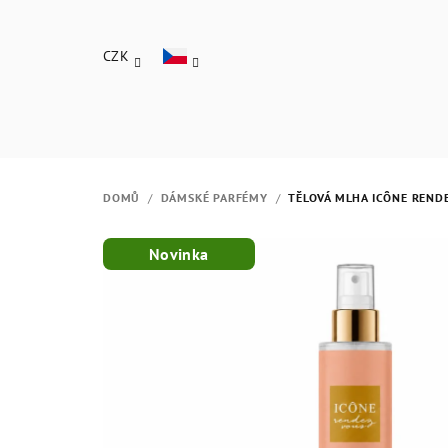
Přejít
na
CZK
obsah
DOMŮ
/
DÁMSKÉ PARFÉMY
/
TĚLOVÁ MLHA ICÔNE REND
Novinka