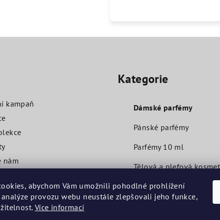
Přeskočit
kategorie
O
Kategorie
ní kampaň
Dámské parfémy
ce
Pánské parfémy
olekce
ty
Parfémy 10 ml
e nám
Tělová a pleťová kosmet
ní podmínky
ookies, abychom Vám umožnili pohodlné prohlížení
Další
 analýze provozu webu neustále zlepšovali jeho funkce,
Testery 2 ml
žitelnost.
Více informací