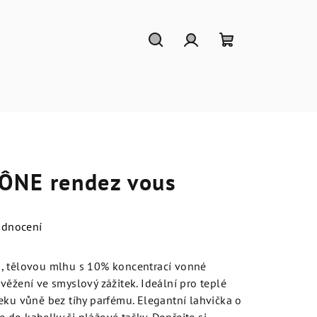
Hledat
Přihlášení
Nákupní
košík
CÔNE rendez vous
odnocení
, tělovou mlhu s 10% koncentrací vonné
věžení ve smyslový zážitek. Ideální pro teplé
eku vůně bez tíhy parfému. Elegantní lahvička o