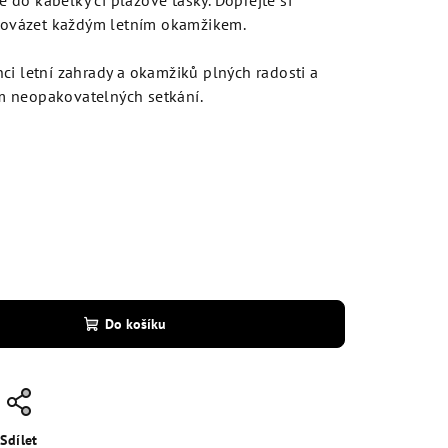
do kabelky či plážové tašky. Dopřejte si
provázet každým letním okamžikem.
ci letní zahrady a okamžiků plných radosti a
m neopakovatelných setkání.
Do košíku
Sdílet