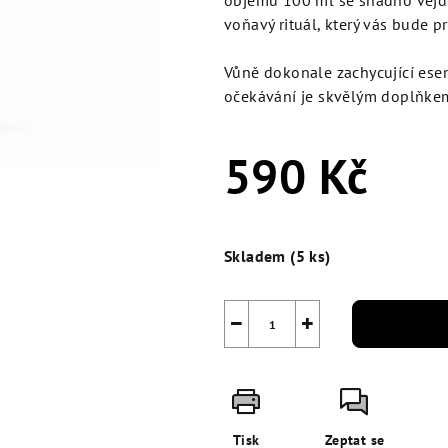
objemu 100 ml se snadno vejde 
5
voňavý rituál, který vás bude 
hvězdiček.
Vůně dokonale zachycující esen
očekávání je skvělým doplňke
590 Kč
Měrná
cena:
Skladem
(5 ks)
−
+
Tisk
Zeptat se