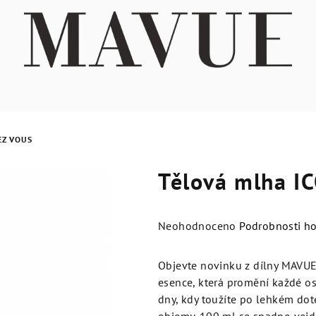
EZ VOUS
Tělová mlha I
Průměrné
Neohodnoceno
Podrobnosti h
hodnocení
produktu
Objevte novinku z dílny MAVUE
je
esence, která promění každé os
0,0
dny, kdy toužíte po lehkém dot
z