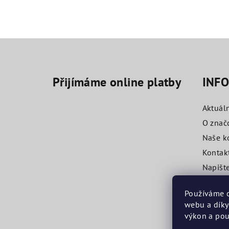
Z
á
Přijímáme online platby
INF
p
a
Aktuál
t
O znač
Naše k
í
Kontak
Napišt
Obchod
Používáme c
webu a díky
výkon a pou